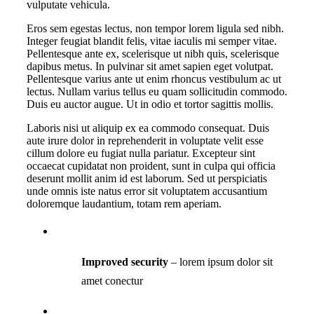
vulputate vehicula.
Eros sem egestas lectus, non tempor lorem ligula sed nibh.
Integer feugiat blandit felis, vitae iaculis mi semper vitae.
Pellentesque ante ex, scelerisque ut nibh quis, scelerisque
dapibus metus. In pulvinar sit amet sapien eget volutpat.
Pellentesque varius ante ut enim rhoncus vestibulum ac ut
lectus. Nullam varius tellus eu quam sollicitudin commodo.
Duis eu auctor augue. Ut in odio et tortor sagittis mollis.
Laboris nisi ut aliquip ex ea commodo consequat. Duis
aute irure dolor in reprehenderit in voluptate velit esse
cillum dolore eu fugiat nulla pariatur. Excepteur sint
occaecat cupidatat non proident, sunt in culpa qui officia
deserunt mollit anim id est laborum. Sed ut perspiciatis
unde omnis iste natus error sit voluptatem accusantium
doloremque laudantium, totam rem aperiam.
Improved security
– lorem ipsum dolor sit
amet conectur