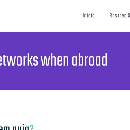
Inicio
Rastreo S
networks when abroad
em quia
?