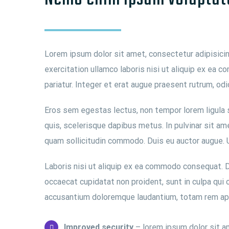
Lorem ipsum dolor sit amet, consectetur adipisicin
exercitation ullamco laboris nisi ut aliquip ex ea c
pariatur. Integer et erat augue praesent rutrum, odi
Eros sem egestas lectus, non tempor lorem ligula se
quis, scelerisque dapibus metus. In pulvinar sit am
quam sollicitudin commodo. Duis eu auctor augue. Ut
Laboris nisi ut aliquip ex ea commodo consequat. Dui
occaecat cupidatat non proident, sunt in culpa qui 
accusantium doloremque laudantium, totam rem ap
Improved security
– lorem ipsum dolor sit a