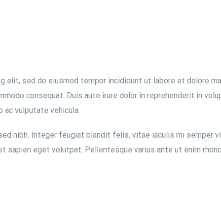
g elit, sed do eiusmod tempor incididunt ut labore et dolore ma
ommodo consequat. Duis aute irure dolor in reprehenderit in volup
o ac vulputate vehicula.
d nibh. Integer feugiat blandit felis, vitae iaculis mi semper v
et sapien eget volutpat. Pellentesque varius ante ut enim rhonc