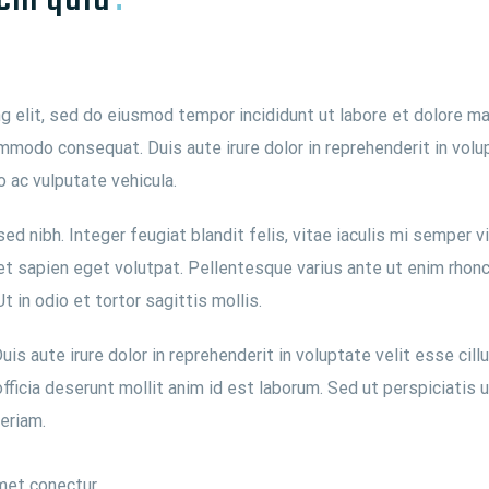
g elit, sed do eiusmod tempor incididunt ut labore et dolore ma
ommodo consequat. Duis aute irure dolor in reprehenderit in volup
o ac vulputate vehicula.
d nibh. Integer feugiat blandit felis, vitae iaculis mi semper v
et sapien eget volutpat. Pellentesque varius ante ut enim rhonc
 in odio et tortor sagittis mollis.
s aute irure dolor in reprehenderit in voluptate velit esse cillu
officia deserunt mollit anim id est laborum. Sed ut perspiciatis
eriam.
met conectur