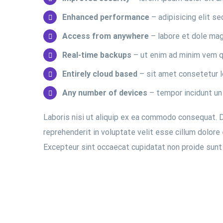
Enhanced performance
– adipisicing elit s
Access from anywhere
– labore et dole mag
Real-time backups
– ut enim ad minim vem q
Entirely cloud based
– sit amet consetetur l
Any number of devices
– tempor incidunt un 
Laboris nisi ut aliquip ex ea commodo consequat. Du
reprehenderit in voluptate velit esse cillum dolore e
Excepteur sint occaecat cupidatat non proide sunt in